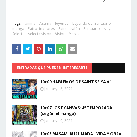
Tags:
anime
Asama
leyenda
Leyenda del Santuario
manga
Patrocinadores
Saint
salón
Santuario
seiya
Selecta
selecta visión
Visión
Yosuke
ENTRADAS QUE PUEDEN INTERESARTE
10x09 HABLEMOS DE SAINT SEIYA #1
January 18, 2021
10x07 LOST CANVAS: 4ª TEMPORADA
(según el manga)
January 10, 2021
10x05 MASAMI KURUMADA - VIDA Y OBRA