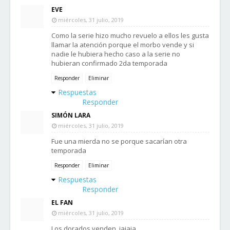
EVE
miércoles, 31 julio, 2019
Como la serie hizo mucho revuelo a ellos les gusta
llamar la atención porque el morbo vende y si
nadie le hubiera hecho caso a la serie no
hubieran confirmado 2da temporada
Responder
Eliminar
Respuestas
Responder
SIMÓN LARA
miércoles, 31 julio, 2019
Fue una mierda no se porque sacarían otra
temporada
Responder
Eliminar
Respuestas
Responder
EL FAN
miércoles, 31 julio, 2019
Los dorados venden, jajaja