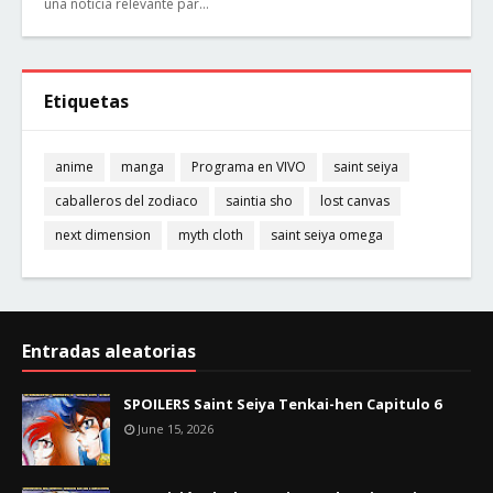
una noticia relevante par…
Etiquetas
anime
manga
Programa en VIVO
saint seiya
caballeros del zodiaco
saintia sho
lost canvas
next dimension
myth cloth
saint seiya omega
Entradas aleatorias
SPOILERS Saint Seiya Tenkai-hen Capitulo 6
June 15, 2026