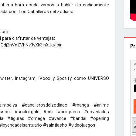
última hora donde vamos a hablar distendidamente 
nada con  Los Caballeros del Zodiaco

com

CQdj2nVnZVhNv3yXk3lnXUg/join
Pr
itter, Instagram, iVoox y Spotify como UNIVERSO 
intseiya
#caballerosdelzodiaco
#manga
#anime
rssoul
#soulofgold
#cdz
#programa
#novedades
da
#figuras
#omega
#avance
#bandai
#opening
#leyendadelsantuario
#saintiasho
#videojuegos