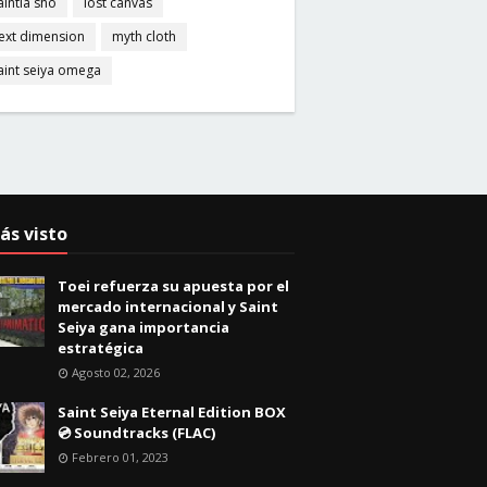
aintia sho
lost canvas
ext dimension
myth cloth
aint seiya omega
ás visto
Toei refuerza su apuesta por el
mercado internacional y Saint
Seiya gana importancia
estratégica
Agosto 02, 2026
Saint Seiya Eternal Edition BOX
💿 Soundtracks (FLAC)
Febrero 01, 2023