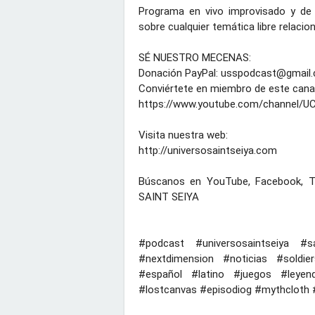
Programa en vivo improvisado y de 
sobre cualquier temática libre relacio
SÉ NUESTRO MECENAS:

Donación PayPal: usspodcast@gmail.
https://www.youtube.com/channel/U
http://universosaintseiya.com
Búscanos en YouTube, Facebook, Tw
SAINT SEIYA

#podcast
#universosaintseiya
#sa
#nextdimension
#noticias
#soldie
#español
#latino
#juegos
#leyen
#lostcanvas
#episodiog
#mythcloth