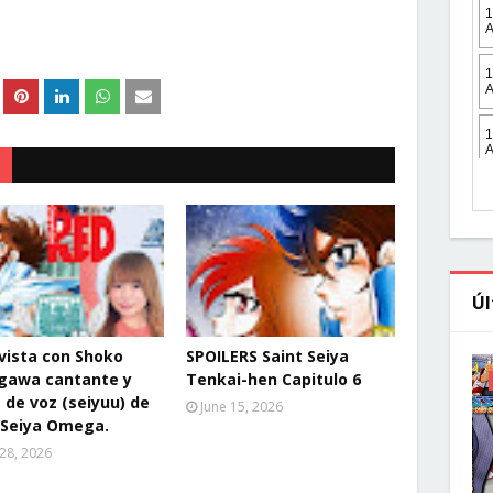
Úl
vista con Shoko
SPOILERS Saint Seiya
gawa cantante y
Tenkai-hen Capitulo 6
z de voz (seiyuu) de
June 15, 2026
 Seiya Omega.
 28, 2026