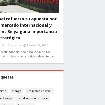
ei refuerza su apuesta por
 mercado internacional y
int Seiya gana importancia
stratégica
Pollux Dioscuros
Agosto 02, 2026
 resultados del año fiscal 2026 de Toei
mation dejaron una noticia relevante par…
iquetas
nime
manga
Programa en VIVO
aint seiya
caballeros del zodiaco