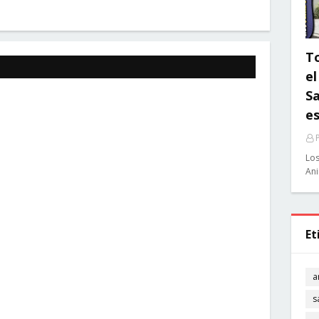
To
el
Sa
e
Los
Ani
Et
a
s