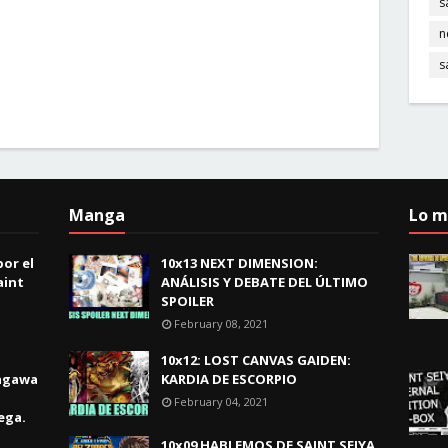
s
n
s
Manga
Lo m
or el
10x13 NEXT DIMENSION:
aint
ANÁLISIS Y DEBATE DEL ÚLTIMO
SPOILER
February 08, 2021
10x12: LOST CANVAS GAIDEN:
kagawa
KARDIA DE ESCORPIO
February 04, 2021
ega.
10x09 HABLEMOS DE SAINT SEIYA