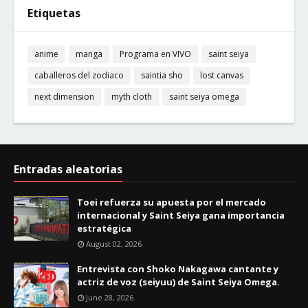
Etiquetas
anime
manga
Programa en VIVO
saint seiya
caballeros del zodiaco
saintia sho
lost canvas
next dimension
myth cloth
saint seiya omega
Entradas aleatorias
Toei refuerza su apuesta por el mercado
internacional y Saint Seiya gana importancia
estratégica
August 02, 2026
Entrevista con Shoko Nakagawa cantante y
actriz de voz (seiyuu) de Saint Seiya Omega.
June 28, 2026