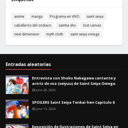
anime
manga
Programa en VIVO
saint seiya
caballeros del zodiaco
saintia sho
lost canvas
next dimension
myth cloth
saint seiya omega
Entradas aleatorias
Entrevista con Shoko Nakagawa cantante y
actriz de voz (seiyuu) de Saint Seiya Omega.
June 28, 2026
SPOILERS Saint Seiya Tenkai-hen Capitulo 6
June 15, 2026
Exposición de Ilustraciones de Saint Seiya en