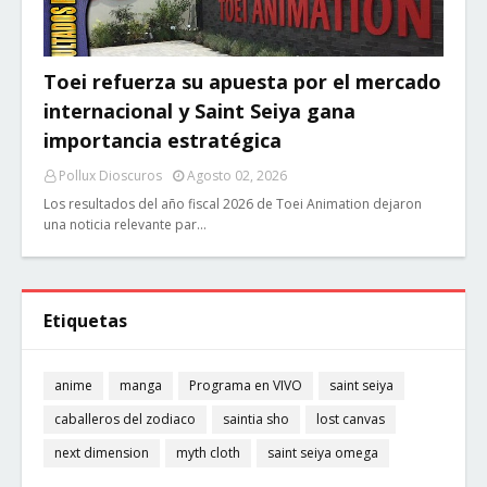
Toei refuerza su apuesta por el mercado
internacional y Saint Seiya gana
importancia estratégica
Pollux Dioscuros
Agosto 02, 2026
Los resultados del año fiscal 2026 de Toei Animation dejaron
una noticia relevante par…
Etiquetas
anime
manga
Programa en VIVO
saint seiya
caballeros del zodiaco
saintia sho
lost canvas
next dimension
myth cloth
saint seiya omega