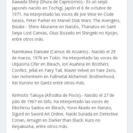
Kawada Shinji (Shura de Capricornio).- Es un seiyū
japonés nacido en Tochigi, Japón el 6 de octubre de
1971. Ha interpretado las voces de Joe Wise en Code
Geass, Peter Parker en Marvel Disk Wars: The Avengers,
Bisuke - Shino Aburame en Naruto, Thanatos en Saint
Seiya Lost Canvas, Oluo Bozado en Shingeki no Kyojin,
entre otros más.
Namikawa Daisuke (Camus de Acuario).- Nacido el 29
de marzo, 1976 en Tokio. Ha interpretado las voces de
Ulquiorra Cifer en Bleach, Iori Asahina en Brothers
Conflict, Jellal en Fairy Tail, Waver Velvet en Fate Zero,
Van Hohenheim en Fullmetal Alchemist: Brotherhood,
Kei Kurono en Gantz entre otros más.
Kirimoto Takuya (Afrodita de Piscis).- Nacido el 27 de
julio de 1967 en Gifu. Ha interpretado las voces de
Eikichirou Saidou en Bleach, Yoroi Akado en Naruto,
Sigurd en Sword Art Online, Naoki Sunada en Detective
Conan, Amagiri en Darker than Black: Kuro no
Keiyakusha, entre otros más.