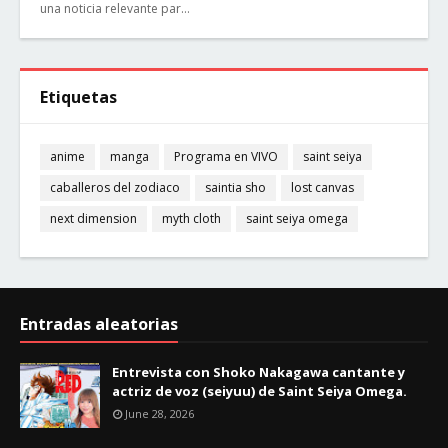
una noticia relevante par…
Etiquetas
anime
manga
Programa en VIVO
saint seiya
caballeros del zodiaco
saintia sho
lost canvas
next dimension
myth cloth
saint seiya omega
Entradas aleatorias
Entrevista con Shoko Nakagawa cantante y
actriz de voz (seiyuu) de Saint Seiya Omega.
June 28, 2026