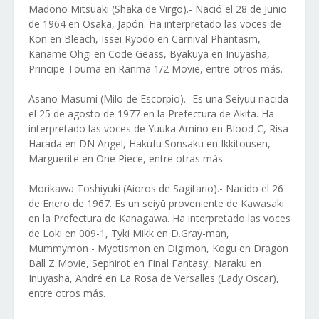
Madono Mitsuaki (Shaka de Virgo).- Nació el 28 de Junio
de 1964 en Osaka, Japón. Ha interpretado las voces de
Kon en Bleach, Issei Ryodo en Carnival Phantasm,
Kaname Ohgi en Code Geass, Byakuya en Inuyasha,
Principe Touma en Ranma 1/2 Movie, entre otros más.
Asano Masumi (Milo de Escorpio).- Es una Seiyuu nacida
el 25 de agosto de 1977 en la Prefectura de Akita. Ha
interpretado las voces de Yuuka Amino en Blood-C, Risa
Harada en DN Angel, Hakufu Sonsaku en Ikkitousen,
Marguerite en One Piece, entre otras más.
Morikawa Toshiyuki (Aioros de Sagitario).- Nacido el 26
de Enero de 1967. Es un seiyū proveniente de Kawasaki
en la Prefectura de Kanagawa. Ha interpretado las voces
de Loki en 009-1, Tyki Mikk en D.Gray-man,
Mummymon - Myotismon en Digimon, Kogu en Dragon
Ball Z Movie, Sephirot en Final Fantasy, Naraku en
Inuyasha, André en La Rosa de Versalles (Lady Oscar),
entre otros más.