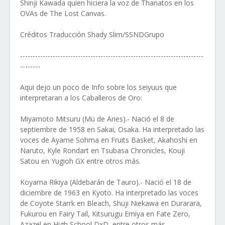
Shinji Kawada quien hiciera la voz de Thanatos en los
OVAs de The Lost Canvas.
Créditos Traducción Shady Slim/SSNDGrupo
-------------------------------------------------------------------------
--------
Aqui dejo un poco de Info sobre los seiyuus que
interpretaran a los Caballeros de Oro:
Miyamoto Mitsuru (Mü de Aries).- Nació el 8 de
septiembre de 1958 en Sakai, Osaka. Ha interpretado las
voces de Ayame Sohma en Fruits Basket, Akahoshi en
Naruto, Kyle Rondart en Tsubasa Chronicles, Kouji
Satou en Yugioh GX entre otros más.
Koyama Rikiya (Aldebarán de Tauro).- Nació el 18 de
diciembre de 1963 en Kyoto. Ha interpretado las voces
de Coyote Starrk en Bleach, Shuji Niekawa en Durarara,
Fukurou en Fairy Tail, Kitsurugu Emiya en Fate Zero,
Azazel en High School DxD, entre otros más.