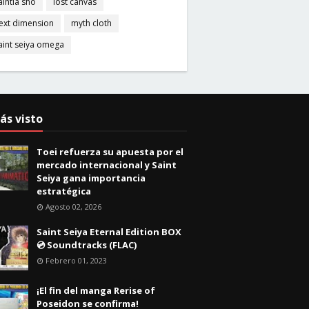
aintia sho
lost canvas
ext dimension
myth cloth
aint seiya omega
ás visto
Toei refuerza su apuesta por el
mercado internacional y Saint
Seiya gana importancia
estratégica
Agosto 02, 2026
Saint Seiya Eternal Edition BOX
💿 Soundtracks (FLAC)
Febrero 01, 2023
¡El fin del manga Rerise of
Poseidon se confirma!