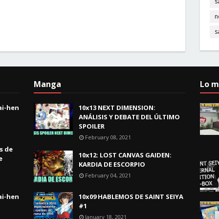
s
n
s
Manga
Lo m
ai-hen
10x13 NEXT DIMENSION:
ANÁLISIS Y DEBATE DEL ÚLTIMO
SPOILER
February 08, 2021
s de
10x12: LOST CANVAS GAIDEN:
e
KARDIA DE ESCORPIO
February 04, 2021
ai-hen
10x09 HABLEMOS DE SAINT SEIYA
#1
January 18, 2021