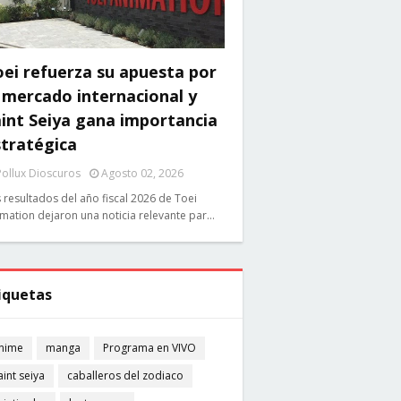
ei refuerza su apuesta por
 mercado internacional y
int Seiya gana importancia
stratégica
Pollux Dioscuros
Agosto 02, 2026
 resultados del año fiscal 2026 de Toei
mation dejaron una noticia relevante par…
iquetas
nime
manga
Programa en VIVO
aint seiya
caballeros del zodiaco