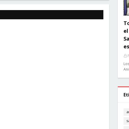
To
el
Sa
e
Los
Ani
Et
a
s