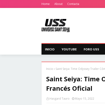
Home
About
Contacta
INICIO
YOUTUBE
FORO USS
Inicio
Saint Seiya: Time Odyssey Trailer Cóm
Saint Seiya: Time 
Francés Oficial
Hasgard Tauro
Mayo 15, 2022