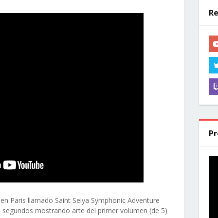
Re
Pr
 en Paris llamado Saint Seiya Symphonic Adventure
 86 segundos mostrando arte del primer volumen (de 5)